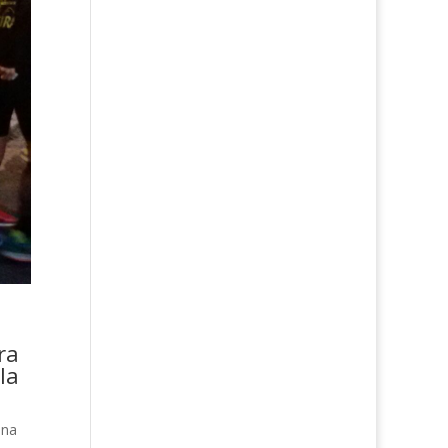
ra
la
Una