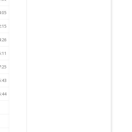
4:05
2:15
4:26
5:11
7:25
5:43
5:44