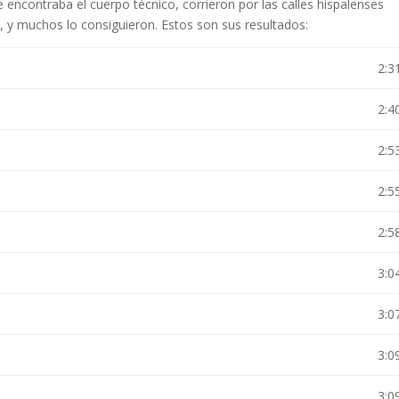
se encontraba el cuerpo técnico, corrieron por las calles hispalenses
 y muchos lo consiguieron. Estos son sus resultados:
2:3
2:4
2:5
2:5
2:5
3:0
3:0
3:0
3:0