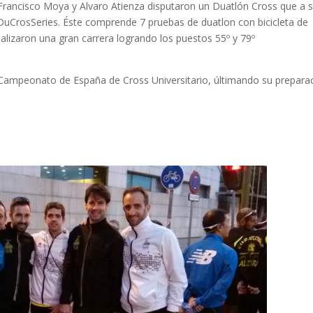
 Francisco Moya y Alvaro Atienza disputaron un Duatlón Cross que a 
 DuCrosSeries. Éste comprende 7 pruebas de duatlon con bicicleta de
izaron una gran carrera logrando los puestos 55º y 79º
l Campeonato de España de Cross Universitario, últimando su prepara