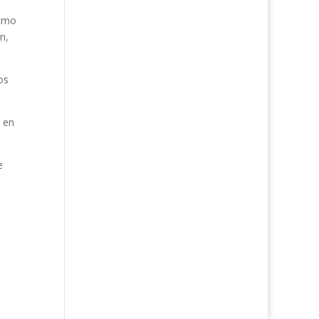
itmo
n,
os
o en
e