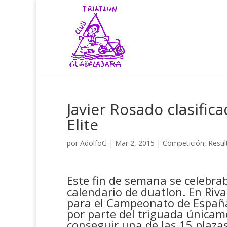
Javier Rosado clasifi
Elite
por
AdolfoG
|
Mar 2, 2015
|
Competición
,
Resul
Este fin de semana se celebr
calendario de duatlon. En Riva
para el Campeonato de España 
por parte del triguada únicam
conseguir una de las 15 plaz