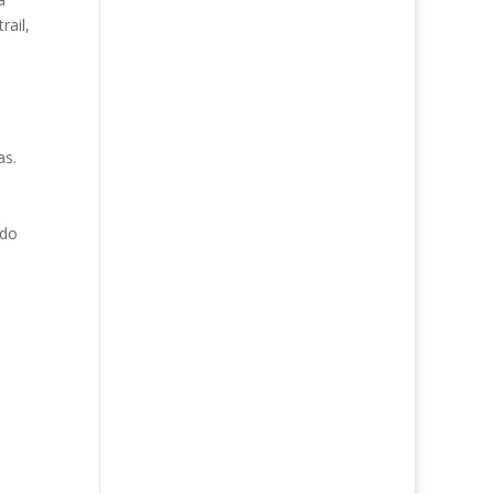
rail,
as.
l
ado