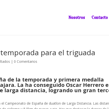
Nosotros
Contacto
 temporada para el triguada
ltados
|
0 Comentarios
ña de la temporada y primera medalla
lajara. La ha conseguido Oscar Herrero 
 larga distancia, logrando un gran terc
) el Campeonato de España de duatlon de Larga Distancia. Las distan
 de ciclismo y 8,5km de nuevo a pie. Hay que destacar la dureza de l