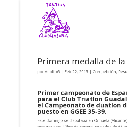
Primera medalla de la
por
AdolfoG
|
Feb 22, 2015
|
Competición
,
Resu
Primer campeonato de Espa
para el Club Triatlon Guada
el Campeonato de duatlon de
puesto en GGEE 35-39.
Este domingo se disputaba en Orihuela (Alicante
recorrer eran 17km de carrera, seguidos de 66km