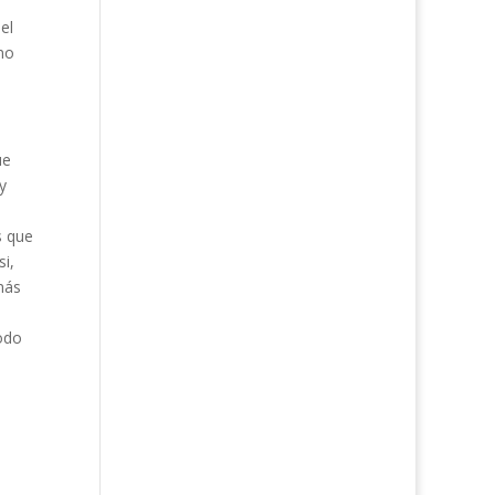
el
no
s
ue
y
s que
i,
más
odo