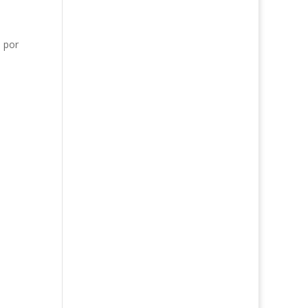
a por
s